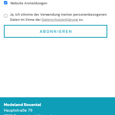
Web­site Anmeldungen
Ja, ich stimme der Ver­wen­dung mein­er per­so­n­en­be­zo­ge­nen
Dat­en im Sinne der
Daten­schutzerk­lärung
zu.
Mod­e­land Rosental
Haupt­straße 79