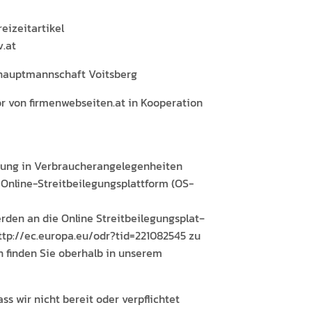
reizeitartikel
v.at
haupt­mannschaft Voitsberg
or von firmenwebseiten.at in Koop­er­a­tion
gung in Ver­braucherangele­gen­heit­en
line-Stre­it­bei­le­gungsplat­tform (OS-
­den an die Online Stre­it­bei­le­gungsplat­
http://ec.europa.eu/odr?tid=221082545 zu
en find­en Sie ober­halb in unserem
s wir nicht bere­it oder verpflichtet