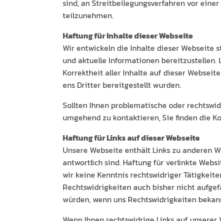
sind, an Stre­it­bei­le­gungsver­fahren vor ein­er
teilzunehmen.
Haf­tung für Inhalte dieser Webseite
Wir entwick­eln die Inhalte dieser Web­seite 
und aktuelle Infor­ma­tio­nen bere­itzustellen.
Kor­rek­theit aller Inhalte auf dieser Web­sei
ens Drit­ter bere­it­gestellt wurden.
Soll­ten Ihnen prob­lema­tis­che oder rechtswidr
umge­hend zu kon­tak­tieren, Sie find­en die Ko
Haf­tung für Links auf dieser Webseite
Unsere Web­seite enthält Links zu anderen Web
ant­wortlich sind. Haf­tung für ver­link­te Web­s
wir keine Ken­nt­nis rechtswidriger Tätigkeit­
Rechtswidrigkeit­en auch bish­er nicht aufge­fa
wür­den, wenn uns Rechtswidrigkeit­en bekan
Wenn Ihnen rechtswidrige Links auf unser­er Web