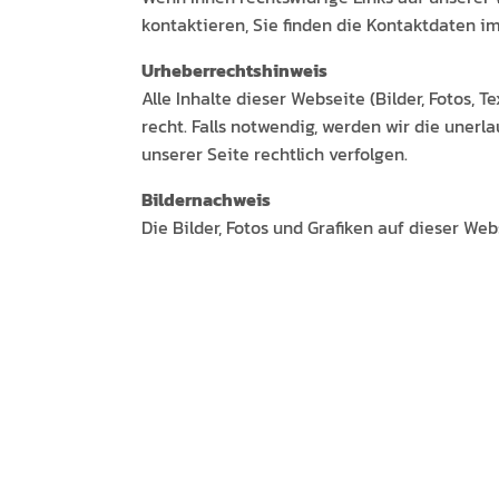
kon­tak­tieren, Sie find­en die Kon­tak­t­dat­en
Urhe­ber­recht­shin­weis
Alle Inhalte dieser Web­seite (Bilder, Fotos, 
recht. Falls notwendig, wer­den wir die uner­
unser­er Seite rechtlich verfolgen.
Bilder­nach­weis
Die Bilder, Fotos und Grafiken auf dieser Web­