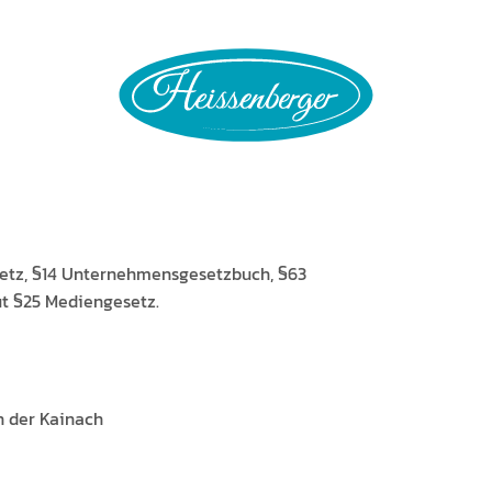
setz, §14 Unternehmensge­set­zbuch, §63
aut §25 Mediengesetz.
an der Kainach