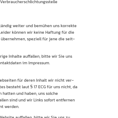
 Ver­brauch­er­schlich­tungsstelle
ständig weit­er und bemühen uns kor­rek­te
 Lei­der kön­nen wir keine Haf­tung für die
te übernehmen, speziell für jene die seit­
ige Inhalte auf­fall­en, bitte wir Sie uns
n­tak­t­dat­en im Impressum.
­seit­en für deren Inhalt wir nicht ver­
ites beste­ht laut § 17 ECG für uns nicht, da
en hat­ten und haben, uns solche
ll­en sind und wir Links sofort ent­fer­nen
­nt werden.
­site auf­fall­en, bitte wir Sie uns zu