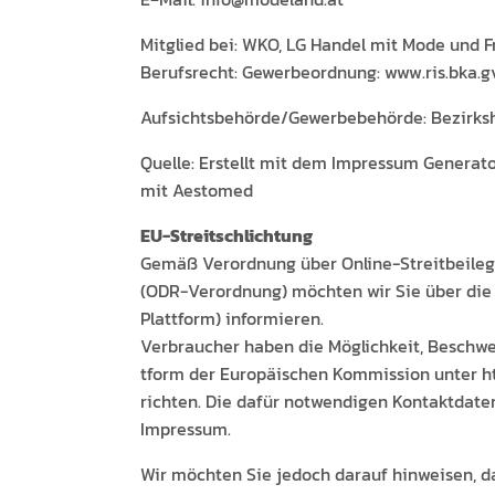
Mit­glied bei: WKO, LG Han­del mit Mode und F
Beruf­s­recht: Gewer­be­ord­nung: www.ris.bka.g
Aufsichtsbehörde/Gewerbebehörde: Bezirk­s
Quelle: Erstellt mit dem Impres­sum Gen­er­a­t
mit Aestomed
EU-Stre­itschlich­tung
Gemäß Verord­nung über Online-Stre­it­bei­le­
(ODR-Verord­nung) möcht­en wir Sie über die On
Plat­tform) informieren.
Ver­brauch­er haben die Möglichkeit, Beschw­er
tform der Europäis­chen Kom­mis­sion unter 
richt­en. Die dafür notwendi­gen Kon­tak­t­dat­
Impressum.
Wir möcht­en Sie jedoch darauf hin­weisen, das