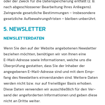
oder der Zweck für die Daten­spe­icherung ent­fällt (z. B.
nach abgeschlossen­er Bear­beitung Ihres Anliegens).
Zwin­gende geset­zliche Bes­tim­mungen – ins­beson­dere
geset­zliche Auf­be­wahrungs­fris­ten – bleiben unberührt.
5. NEWSLETTER
NEWSLETTER­DATEN
Wenn Sie den auf der Web­site ange­bote­nen Newslet­ter
beziehen möcht­en, benöti­gen wir von Ihnen eine
E‑Mail-Adresse sowie Infor­ma­tio­nen, welche uns die
Über­prü­fung ges­tat­ten, dass Sie der Inhab­er der
angegebe­nen E‑Mail-Adresse sind und mit dem Emp­
fang des Newslet­ters ein­ver­standen sind. Weit­ere Dat­en
wer­den nicht bzw. nur auf frei­williger Basis erhoben.
Diese Dat­en ver­wen­den wir auss­chließlich für den Ver­
sand der ange­forderten Infor­ma­tio­nen und geben diese
nicht an Dritte weiter.