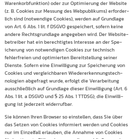
Warenko­rb­funk­tion) oder zur Opti­mierung der Web­site
(z. B. Cook­ies zur Mes­sung des Webpub­likums) erforder­
lich sind (notwendi­ge Cook­ies), wer­den auf Grund­lage
von Art. 6 Abs. 1 lit. f DSGVO gespe­ichert, sofern keine
andere Rechts­grund­lage angegeben wird. Der Web­site­
be­treiber hat ein berechtigtes Inter­esse an der Spe­
icherung von notwendi­gen Cook­ies zur tech­nisch
fehler­freien und opti­mierten Bere­it­stel­lung sein­er
Dien­ste. Sofern eine Ein­willi­gung zur Spe­icherung von
Cook­ies und ver­gle­ich­baren Wieder­erken­nung­stech­
nolo­gien abge­fragt wurde, erfol­gt die Ver­ar­beitung
auss­chließlich auf Grund­lage dieser Ein­willi­gung (Art. 6
Abs. 1 lit. a DSGVO und § 25 Abs. 1 TTDSG); die Ein­willi­
gung ist jed­erzeit widerrufbar.
Sie kön­nen Ihren Brows­er so ein­stellen, dass Sie über
das Set­zen von Cook­ies informiert wer­den und Cook­ies
nur im Einzelfall erlauben, die Annahme von Cook­ies