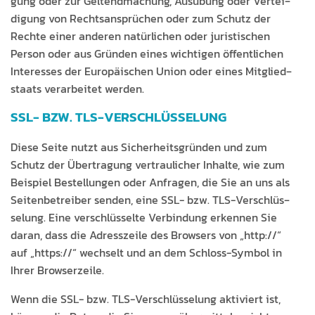
gung oder zur Gel­tend­machung, Ausübung oder Vertei­
di­gung von Recht­sansprüchen oder zum Schutz der
Rechte ein­er anderen natür­lichen oder juris­tis­chen
Per­son oder aus Grün­den eines wichti­gen öffentlichen
Inter­ess­es der Europäis­chen Union oder eines Mit­glied­
staats ver­ar­beit­et werden.
SSL- BZW. TLS-VERSCHLÜSSELUNG
Diese Seite nutzt aus Sicher­heits­grün­den und zum
Schutz der Über­tra­gung ver­traulich­er Inhalte, wie zum
Beispiel Bestel­lun­gen oder Anfra­gen, die Sie an uns als
Seit­en­be­treiber senden, eine SSL- bzw. TLS-Ver­schlüs­
selung. Eine ver­schlüs­selte Verbindung erken­nen Sie
daran, dass die Adresszeile des Browsers von „http://“
auf „https://“ wech­selt und an dem Schloss-Sym­bol in
Ihrer Browserzeile.
Wenn die SSL- bzw. TLS-Ver­schlüs­selung aktiviert ist,