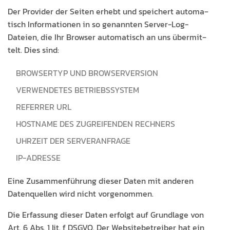
Der Provider der Seit­en erhebt und spe­ichert automa­
tisch Infor­ma­tio­nen in so genan­nten Serv­er-Log-
Dateien, die Ihr Brows­er automa­tisch an uns über­mit­
telt. Dies sind:
BROWSER­TYP UND BROWSERVERSION
VER­WEN­DETES BETRIEBSSYSTEM
REFER­RER URL
HOST­NAME DES ZUGREIFEND­EN RECHNERS
UHRZEIT DER SERVERANFRAGE
IP-ADRESSE
Eine Zusam­men­führung dieser Dat­en mit anderen
Daten­quellen wird nicht vorgenommen.
Die Erfas­sung dieser Dat­en erfol­gt auf Grund­lage von
Art. 6 Abs. 1 lit. f DSGVO. Der Web­site­be­treiber hat ein