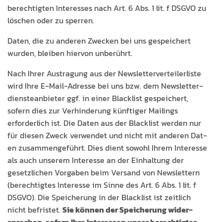
berechtigten Inter­ess­es nach Art. 6 Abs. 1 lit. f DSGVO zu
löschen oder zu sperren.
Dat­en, die zu anderen Zweck­en bei uns gespe­ichert
wur­den, bleiben hier­von unberührt.
Nach Ihrer Aus­tra­gung aus der Newslet­ter­verteil­erliste
wird Ihre E‑Mail-Adresse bei uns bzw. dem Newslet­ter­
di­en­stean­bi­eter ggf. in ein­er Black­list gespe­ichert,
sofern dies zur Ver­hin­derung kün­ftiger Mail­ings
erforder­lich ist. Die Dat­en aus der Black­list wer­den nur
für diesen Zweck ver­wen­det und nicht mit anderen Dat­
en zusam­menge­führt. Dies dient sowohl Ihrem Inter­esse
als auch unserem Inter­esse an der Ein­hal­tung der
geset­zlichen Vor­gaben beim Ver­sand von Newslet­tern
(berechtigtes Inter­esse im Sinne des Art. 6 Abs. 1 lit. f
DSGVO). Die Spe­icherung in der Black­list ist zeitlich
Sie kön­nen der Spe­icherung wider­
nicht befris­tet.