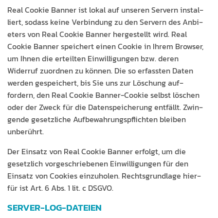
Real Cook­ie Ban­ner ist lokal auf unseren Servern instal­
liert, sodass keine Verbindung zu den Servern des Anbi­
eters von Real Cook­ie Ban­ner hergestellt wird. Real
Cook­ie Ban­ner spe­ichert einen Cook­ie in Ihrem Brows­er,
um Ihnen die erteil­ten Ein­willi­gun­gen bzw. deren
Wider­ruf zuord­nen zu kön­nen. Die so erfassten Dat­en
wer­den gespe­ichert, bis Sie uns zur Löschung auf­
fordern, den Real Cook­ie Ban­ner-Cook­ie selb­st löschen
oder der Zweck für die Daten­spe­icherung ent­fällt. Zwin­
gende geset­zliche Auf­be­wahrungspflicht­en bleiben
unberührt.
Der Ein­satz von Real Cook­ie Ban­ner erfol­gt, um die
geset­zlich vorgeschriebe­nen Ein­willi­gun­gen für den
Ein­satz von Cook­ies einzu­holen. Rechts­grund­lage hier­
für ist Art. 6 Abs. 1 lit. c DSGVO.
SERVER-LOG-DATEIEN