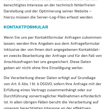
berechtigtes Inter­esse an der tech­nisch fehler­freien
Darstel­lung und der Opti­mierung sein­er Web­site –
hierzu müssen die Serv­er-Log-Files erfasst werden.
KONTAKTFORMULAR
Wenn Sie uns per Kon­tak­t­for­mu­lar Anfra­gen zukom­men
lassen, wer­den Ihre Angaben aus dem Anfrage­for­mu­lar
inklu­sive der von Ihnen dort angegebe­nen Kon­tak­t­dat­
en zwecks Bear­beitung der Anfrage und für den Fall von
Anschlussfra­gen bei uns gespe­ichert. Diese Dat­en
geben wir nicht ohne Ihre Ein­willi­gung weiter.
Die Ver­ar­beitung dieser Dat­en erfol­gt auf Grund­lage
von Art. 6 Abs. 1 lit. b DSGVO, sofern Ihre Anfrage mit der
Erfül­lung eines Ver­trags zusam­men­hängt oder zur
Durch­führung vorver­traglich­er Maß­nah­men erforder­lich
ist. In allen übri­gen Fällen beruht die Ver­ar­beitung auf
unserem berechtigten Inter­esse an der effek­tiv­en