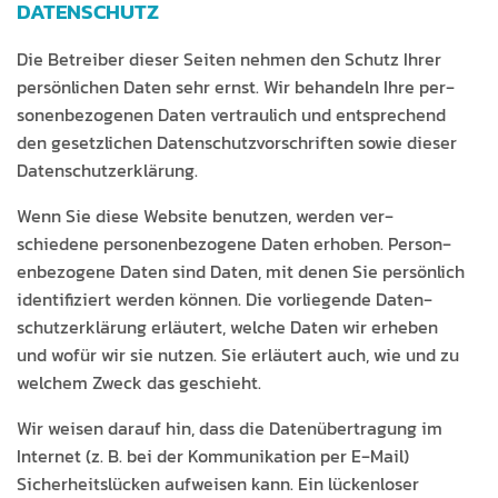
DATENSCHUTZ
Die Betreiber dieser Seit­en nehmen den Schutz Ihrer
per­sön­lichen Dat­en sehr ernst. Wir behan­deln Ihre per­
so­n­en­be­zo­ge­nen Dat­en ver­traulich und entsprechend
den geset­zlichen Daten­schutzvorschriften sowie dieser
Datenschutzerklärung.
Wenn Sie diese Web­site benutzen, wer­den ver­
schiedene per­so­n­en­be­zo­gene Dat­en erhoben. Per­so­n­
en­be­zo­gene Dat­en sind Dat­en, mit denen Sie per­sön­lich
iden­ti­fiziert wer­den kön­nen. Die vor­liegende Daten­
schutzerk­lärung erläutert, welche Dat­en wir erheben
und wofür wir sie nutzen. Sie erläutert auch, wie und zu
welchem Zweck das geschieht.
Wir weisen darauf hin, dass die Datenüber­tra­gung im
Inter­net (z. B. bei der Kom­mu­nika­tion per E‑Mail)
Sicher­heit­slück­en aufweisen kann. Ein lück­en­los­er