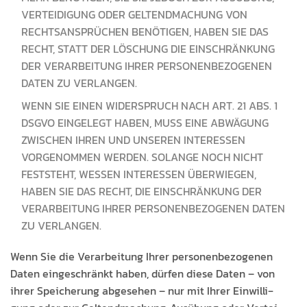
VERTEI­DI­GUNG ODER GEL­TEND­MACHUNG VON
RECHT­SANSPRÜCHEN BENÖTI­GEN, HABEN SIE DAS
RECHT, STATT DER LÖSCHUNG DIE EIN­SCHRÄNKUNG
DER VER­AR­BEITUNG IHRER PER­SO­N­EN­BE­ZO­GE­NEN
DAT­EN ZU VERLANGEN.
WENN SIE EINEN WIDER­SPRUCH NACH ART. 21 ABS. 1
DSGVO EIN­GELEGT HABEN, MUSS EINE ABWÄ­GUNG
ZWIS­CHEN IHREN UND UNSEREN INTER­ESSEN
VORGENOM­MEN WER­DEN. SOLANGE NOCH NICHT
FEST­STE­HT, WESSEN INTER­ESSEN ÜBER­WIEGEN,
HABEN SIE DAS RECHT, DIE EIN­SCHRÄNKUNG DER
VER­AR­BEITUNG IHRER PER­SO­N­EN­BE­ZO­GE­NEN DAT­EN
ZU VERLANGEN.
Wenn Sie die Ver­ar­beitung Ihrer per­so­n­en­be­zo­ge­nen
Dat­en eingeschränkt haben, dür­fen diese Dat­en – von
ihrer Spe­icherung abge­se­hen – nur mit Ihrer Ein­willi­