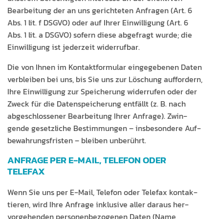
Bear­beitung der an uns gerichteten Anfra­gen (Art. 6
Abs. 1 lit. f DSGVO) oder auf Ihrer Ein­willi­gung (Art. 6
Abs. 1 lit. a DSGVO) sofern diese abge­fragt wurde; die
Ein­willi­gung ist jed­erzeit widerrufbar.
Die von Ihnen im Kon­tak­t­for­mu­lar eingegebe­nen Dat­en
verbleiben bei uns, bis Sie uns zur Löschung auf­fordern,
Ihre Ein­willi­gung zur Spe­icherung wider­rufen oder der
Zweck für die Daten­spe­icherung ent­fällt (z. B. nach
abgeschlossen­er Bear­beitung Ihrer Anfrage). Zwin­
gende geset­zliche Bes­tim­mungen – ins­beson­dere Auf­
be­wahrungs­fris­ten – bleiben unberührt.
ANFRAGE PER E‑MAIL, TELEFON ODER
TELEFAX
Wenn Sie uns per E‑Mail, Tele­fon oder Tele­fax kon­tak­
tieren, wird Ihre Anfrage inklu­sive aller daraus her­
vorge­hen­den per­so­n­en­be­zo­ge­nen Dat­en (Name,