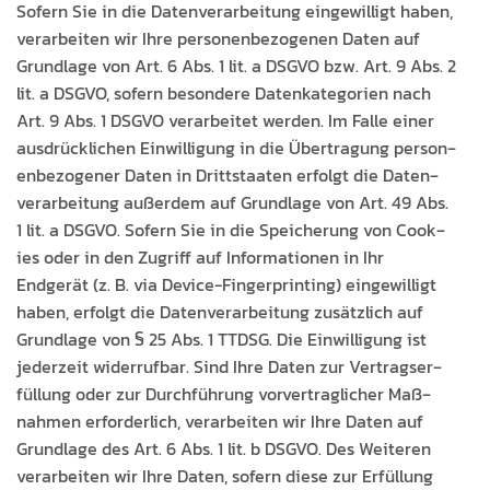
Sofern Sie in die Daten­ver­ar­beitung eingewil­ligt haben,
ver­ar­beit­en wir Ihre per­so­n­en­be­zo­ge­nen Dat­en auf
Grund­lage von Art. 6 Abs. 1 lit. a DSGVO bzw. Art. 9 Abs. 2
lit. a DSGVO, sofern beson­dere Datenkat­e­gorien nach
Art. 9 Abs. 1 DSGVO ver­ar­beit­et wer­den. Im Falle ein­er
aus­drück­lichen Ein­willi­gung in die Über­tra­gung per­so­n­
en­be­zo­gen­er Dat­en in Drittstaat­en erfol­gt die Daten­
ver­ar­beitung außer­dem auf Grund­lage von Art. 49 Abs.
1 lit. a DSGVO. Sofern Sie in die Spe­icherung von Cook­
ies oder in den Zugriff auf Infor­ma­tio­nen in Ihr
Endgerät (z. B. via Device-Fin­ger­print­ing) eingewil­ligt
haben, erfol­gt die Daten­ver­ar­beitung zusät­zlich auf
Grund­lage von § 25 Abs. 1 TTDSG. Die Ein­willi­gung ist
jed­erzeit wider­ruf­bar. Sind Ihre Dat­en zur Ver­tragser­
fül­lung oder zur Durch­führung vorver­traglich­er Maß­
nah­men erforder­lich, ver­ar­beit­en wir Ihre Dat­en auf
Grund­lage des Art. 6 Abs. 1 lit. b DSGVO. Des Weit­eren
ver­ar­beit­en wir Ihre Dat­en, sofern diese zur Erfül­lung