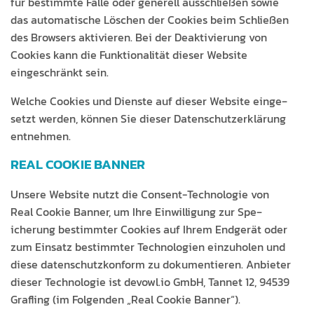
für bes­timmte Fälle oder generell auss­chließen sowie
das automa­tis­che Löschen der Cook­ies beim Schließen
des Browsers aktivieren. Bei der Deak­tivierung von
Cook­ies kann die Funk­tion­al­ität dieser Web­site
eingeschränkt sein.
Welche Cook­ies und Dien­ste auf dieser Web­site einge­
set­zt wer­den, kön­nen Sie dieser Daten­schutzerk­lärung
entnehmen.
REAL COOKIE BANNER
Unsere Web­site nutzt die Con­sent-Tech­nolo­gie von
Real Cook­ie Ban­ner, um Ihre Ein­willi­gung zur Spe­
icherung bes­timmter Cook­ies auf Ihrem Endgerät oder
zum Ein­satz bes­timmter Tech­nolo­gien einzu­holen und
diese daten­schutzkon­form zu doku­men­tieren. Anbi­eter
dieser Tech­nolo­gie ist devowl.io GmbH, Tan­net 12, 94539
Grafling (im Fol­gen­den „Real Cook­ie Banner“).