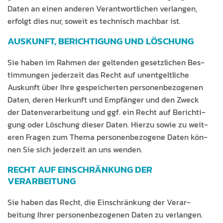
Dat­en an einen anderen Ver­ant­wortlichen ver­lan­gen,
erfol­gt dies nur, soweit es tech­nisch mach­bar ist.
AUSKUNFT, BERICHTIGUNG UND LÖSCHUNG
Sie haben im Rah­men der gel­tenden geset­zlichen Bes­
tim­mungen jed­erzeit das Recht auf unent­geltliche
Auskun­ft über Ihre gespe­icherten per­so­n­en­be­zo­ge­nen
Dat­en, deren Herkun­ft und Empfänger und den Zweck
der Daten­ver­ar­beitung und ggf. ein Recht auf Berich­ti­
gung oder Löschung dieser Dat­en. Hierzu sowie zu weit­
eren Fra­gen zum The­ma per­so­n­en­be­zo­gene Dat­en kön­
nen Sie sich jed­erzeit an uns wenden.
RECHT AUF EINSCHRÄNKUNG DER
VERARBEITUNG
Sie haben das Recht, die Ein­schränkung der Ver­ar­
beitung Ihrer per­so­n­en­be­zo­ge­nen Dat­en zu ver­lan­gen.