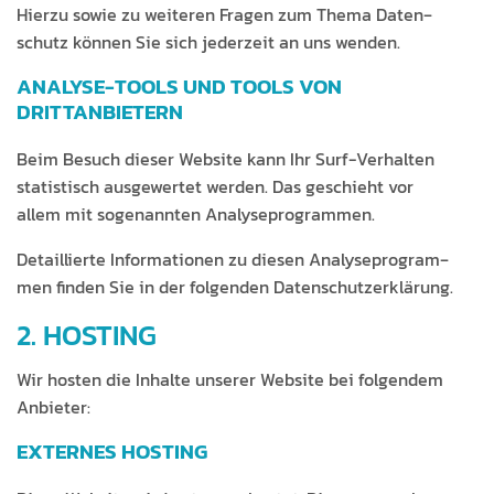
Hierzu sowie zu weit­eren Fra­gen zum The­ma Daten­
schutz kön­nen Sie sich jed­erzeit an uns wenden.
ANALYSE-TOOLS UND TOOLS VON
DRITTANBIETERN
Beim Besuch dieser Web­site kann Ihr Surf-Ver­hal­ten
sta­tis­tisch aus­gew­ertet wer­den. Das geschieht vor
allem mit soge­nan­nten Analyseprogrammen.
Detail­lierte Infor­ma­tio­nen zu diesen Analy­se­pro­gram­
men find­en Sie in der fol­gen­den Datenschutzerklärung.
2. HOSTING
Wir hosten die Inhalte unser­er Web­site bei fol­gen­dem
Anbieter:
EXTERNES HOSTING