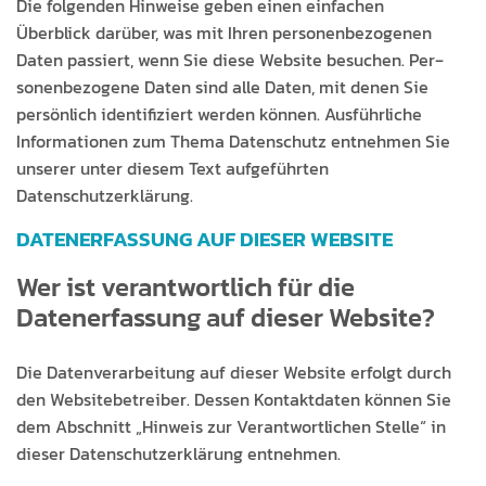
Die fol­gen­den Hin­weise geben einen ein­fachen
Überblick darüber, was mit Ihren per­so­n­en­be­zo­ge­nen
Dat­en passiert, wenn Sie diese Web­site besuchen. Per­
so­n­en­be­zo­gene Dat­en sind alle Dat­en, mit denen Sie
per­sön­lich iden­ti­fiziert wer­den kön­nen. Aus­führliche
Infor­ma­tio­nen zum The­ma Daten­schutz ent­nehmen Sie
unser­er unter diesem Text aufge­führten
Datenschutzerklärung.
DATENERFASSUNG AUF DIESER WEBSITE
Wer ist verantwortlich für die
Datenerfassung auf dieser Website?
Die Daten­ver­ar­beitung auf dieser Web­site erfol­gt durch
den Web­site­be­treiber. Dessen Kon­tak­t­dat­en kön­nen Sie
dem Abschnitt „Hin­weis zur Ver­ant­wortlichen Stelle“ in
dieser Daten­schutzerk­lärung entnehmen.