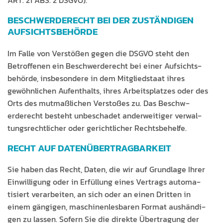
ART. 21 ABS. 2 DSGVO).
BESCHWERDE­RECHT BEI DER ZUSTÄNDIGEN
AUFSICHTSBEHÖRDE
Im Falle von Ver­stößen gegen die DSGVO ste­ht den
Betrof­fe­nen ein Beschw­erderecht bei ein­er Auf­sichts­
be­hörde, ins­beson­dere in dem Mit­glied­staat ihres
gewöhn­lichen Aufen­thalts, ihres Arbeit­splatzes oder des
Orts des mut­maßlichen Ver­stoßes zu. Das Beschw­
erderecht beste­ht unbeschadet ander­weit­iger ver­wal­
tungsrechtlich­er oder gerichtlich­er Rechtsbehelfe.
RECHT AUF DATENÜBERTRAGBARKEIT
Sie haben das Recht, Dat­en, die wir auf Grund­lage Ihrer
Ein­willi­gung oder in Erfül­lung eines Ver­trags automa­
tisiert ver­ar­beit­en, an sich oder an einen Drit­ten in
einem gängi­gen, maschi­nen­les­baren For­mat aushändi­
gen zu lassen. Sofern Sie die direk­te Über­tra­gung der