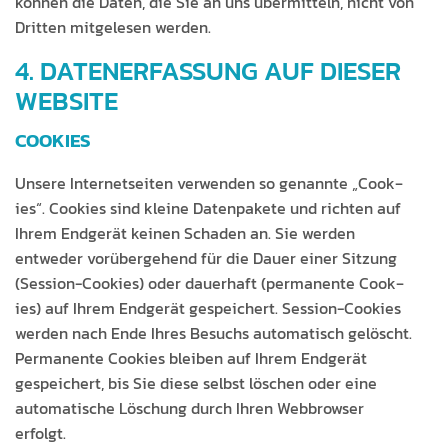
kön­nen die Dat­en, die Sie an uns über­mit­teln, nicht von
Drit­ten mit­ge­le­sen werden.
4. DATENERFASSUNG AUF DIESER
WEBSITE
COOKIES
Unsere Inter­net­seit­en ver­wen­den so genan­nte „Cook­
ies“. Cook­ies sind kleine Daten­pakete und richt­en auf
Ihrem Endgerät keinen Schaden an. Sie wer­den
entwed­er vorüberge­hend für die Dauer ein­er Sitzung
(Ses­sion-Cook­ies) oder dauer­haft (per­ma­nente Cook­
ies) auf Ihrem Endgerät gespe­ichert. Ses­sion-Cook­ies
wer­den nach Ende Ihres Besuchs automa­tisch gelöscht.
Per­ma­nente Cook­ies bleiben auf Ihrem Endgerät
gespe­ichert, bis Sie diese selb­st löschen oder eine
automa­tis­che Löschung durch Ihren Web­brows­er
erfolgt.