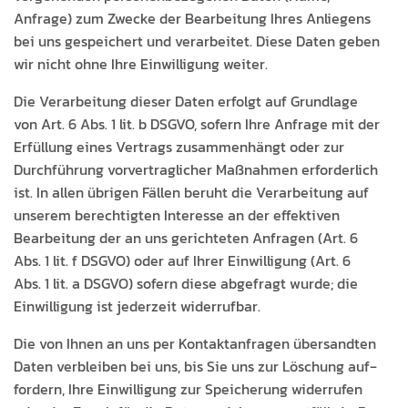
Anfrage) zum Zwecke der Bear­beitung Ihres Anliegens
bei uns gespe­ichert und ver­ar­beit­et. Diese Dat­en geben
wir nicht ohne Ihre Ein­willi­gung weiter.
Die Ver­ar­beitung dieser Dat­en erfol­gt auf Grund­lage
von Art. 6 Abs. 1 lit. b DSGVO, sofern Ihre Anfrage mit der
Erfül­lung eines Ver­trags zusam­men­hängt oder zur
Durch­führung vorver­traglich­er Maß­nah­men erforder­lich
ist. In allen übri­gen Fällen beruht die Ver­ar­beitung auf
unserem berechtigten Inter­esse an der effek­tiv­en
Bear­beitung der an uns gerichteten Anfra­gen (Art. 6
Abs. 1 lit. f DSGVO) oder auf Ihrer Ein­willi­gung (Art. 6
Abs. 1 lit. a DSGVO) sofern diese abge­fragt wurde; die
Ein­willi­gung ist jed­erzeit widerrufbar.
Die von Ihnen an uns per Kon­tak­tan­fra­gen über­sandten
Dat­en verbleiben bei uns, bis Sie uns zur Löschung auf­
fordern, Ihre Ein­willi­gung zur Spe­icherung wider­rufen