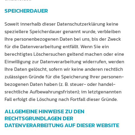
SPEICHERDAUER
Soweit inner­halb dieser Daten­schutzerk­lärung keine
speziellere Spe­icher­dauer genan­nt wurde, verbleiben
Ihre per­so­n­en­be­zo­ge­nen Dat­en bei uns, bis der Zweck
für die Daten­ver­ar­beitung ent­fällt. Wenn Sie ein
berechtigtes Lösch­er­suchen gel­tend machen oder eine
Ein­willi­gung zur Daten­ver­ar­beitung wider­rufen, wer­den
Ihre Dat­en gelöscht, sofern wir keine anderen rechtlich
zuläs­si­gen Gründe für die Spe­icherung Ihrer per­so­n­en­
be­zo­ge­nen Dat­en haben (z. B. steuer- oder han­del­
srechtliche Auf­be­wahrungs­fris­ten); im let­zt­ge­nan­nten
Fall erfol­gt die Löschung nach Fort­fall dieser Gründe.
ALLGEMEINE HINWEISE ZU DEN
RECHTSGRUNDLAGEN DER
DATENVERARBEITUNG AUF DIESER WEBSITE