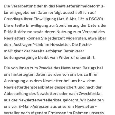
Die Ver­ar­beitung der in das Newslet­ter­an­melde­for­mu­
lar eingegebe­nen Dat­en erfol­gt auss­chließlich auf
Grund­lage Ihrer Ein­willi­gung (Art. 6 Abs. 1 lit. a DSGVO).
Die erteilte Ein­willi­gung zur Spe­icherung der Dat­en, der
E‑Mail-Adresse sowie deren Nutzung zum Ver­sand des
Newslet­ters kön­nen Sie jed­erzeit wider­rufen, etwa über
den „Austragen“-Link im Newslet­ter. Die Recht­
mäßigkeit der bere­its erfol­gten Daten­ver­ar­
beitungsvorgänge bleibt vom Wider­ruf unberührt.
Die von Ihnen zum Zwecke des Newslet­ter-Bezugs bei
uns hin­ter­legten Dat­en wer­den von uns bis zu Ihrer
Aus­tra­gung aus dem Newslet­ter bei uns bzw. dem
Newslet­ter­di­en­stean­bi­eter gespe­ichert und nach der
Abbestel­lung des Newslet­ters oder nach Zweck­fort­fall
aus der Newslet­ter­verteil­erliste gelöscht. Wir behal­ten
uns vor, E‑Mail-Adressen aus unserem Newslet­ter­
verteil­er nach eigen­em Ermessen im Rah­men unseres