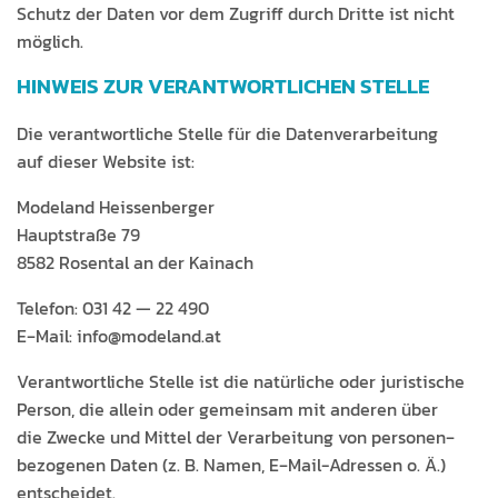
Schutz der Dat­en vor dem Zugriff durch Dritte ist nicht
möglich.
HINWEIS ZUR VERANTWORTLICHEN STELLE
Die ver­ant­wortliche Stelle für die Daten­ver­ar­beitung
auf dieser Web­site ist:
Mod­e­land Heissenberger
Haupt­straße 79
8582 Rosen­tal an der Kainach
Tele­fon: 031 42 — 22 490
E‑Mail: info@modeland.at
Ver­ant­wortliche Stelle ist die natür­liche oder juris­tis­che
Per­son, die allein oder gemein­sam mit anderen über
die Zwecke und Mit­tel der Ver­ar­beitung von per­so­n­en­
be­zo­ge­nen Dat­en (z. B. Namen, E‑Mail-Adressen o. Ä.)
entscheidet.