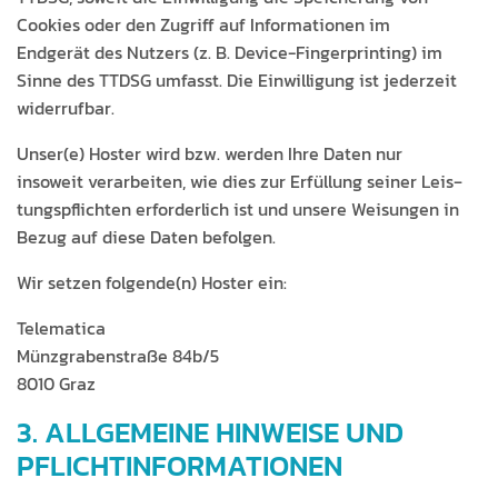
Cook­ies oder den Zugriff auf Infor­ma­tio­nen im
Endgerät des Nutzers (z. B. Device-Fin­ger­print­ing) im
Sinne des TTDSG umfasst. Die Ein­willi­gung ist jed­erzeit
widerrufbar.
Unser(e) Hoster wird bzw. wer­den Ihre Dat­en nur
insoweit ver­ar­beit­en, wie dies zur Erfül­lung sein­er Leis­
tungspflicht­en erforder­lich ist und unsere Weisun­gen in
Bezug auf diese Dat­en befolgen.
Wir set­zen folgende(n) Hoster ein:
Telem­at­i­ca
Münz­graben­straße 84b/5
8010 Graz
3. ALLGEMEINE HINWEISE UND
PFLICHTINFORMATIONEN