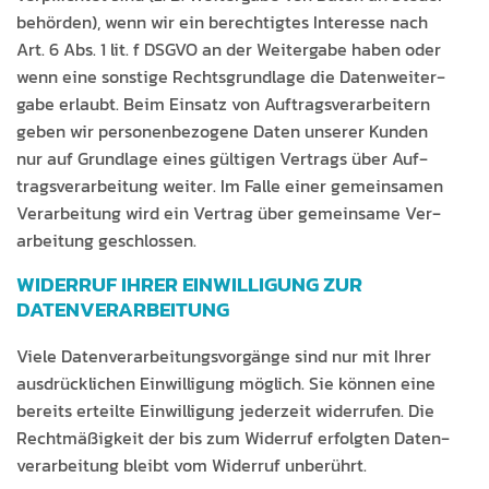
be­hör­den), wenn wir ein berechtigtes Inter­esse nach
Art. 6 Abs. 1 lit. f DSGVO an der Weit­er­gabe haben oder
wenn eine son­stige Rechts­grund­lage die Daten­weit­er­
gabe erlaubt. Beim Ein­satz von Auf­tragsver­ar­beit­ern
geben wir per­so­n­en­be­zo­gene Dat­en unser­er Kun­den
nur auf Grund­lage eines gülti­gen Ver­trags über Auf­
tragsver­ar­beitung weit­er. Im Falle ein­er gemein­samen
Ver­ar­beitung wird ein Ver­trag über gemein­same Ver­
ar­beitung geschlossen.
WIDERRUF IHRER EINWILLIGUNG ZUR
DATENVERARBEITUNG
Viele Daten­ver­ar­beitungsvorgänge sind nur mit Ihrer
aus­drück­lichen Ein­willi­gung möglich. Sie kön­nen eine
bere­its erteilte Ein­willi­gung jed­erzeit wider­rufen. Die
Recht­mäßigkeit der bis zum Wider­ruf erfol­gten Daten­
ver­ar­beitung bleibt vom Wider­ruf unberührt.