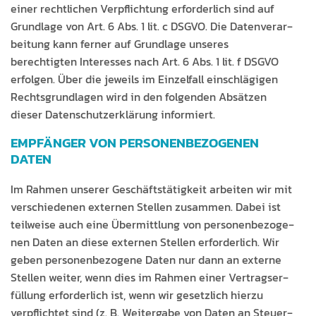
ein­er rechtlichen Verpflich­tung erforder­lich sind auf
Grund­lage von Art. 6 Abs. 1 lit. c DSGVO. Die Daten­ver­ar­
beitung kann fern­er auf Grund­lage unseres
berechtigten Inter­ess­es nach Art. 6 Abs. 1 lit. f DSGVO
erfol­gen. Über die jew­eils im Einzelfall ein­schlägi­gen
Rechts­grund­la­gen wird in den fol­gen­den Absätzen
dieser Daten­schutzerk­lärung informiert.
EMPFÄNGER VON PERSONENBEZOGENEN
DATEN
Im Rah­men unser­er Geschäft­stätigkeit arbeit­en wir mit
ver­schiede­nen exter­nen Stellen zusam­men. Dabei ist
teil­weise auch eine Über­mit­tlung von per­so­n­en­be­zo­ge­
nen Dat­en an diese exter­nen Stellen erforder­lich. Wir
geben per­so­n­en­be­zo­gene Dat­en nur dann an externe
Stellen weit­er, wenn dies im Rah­men ein­er Ver­tragser­
fül­lung erforder­lich ist, wenn wir geset­zlich hierzu
verpflichtet sind (z. B. Weit­er­gabe von Dat­en an Steuer­