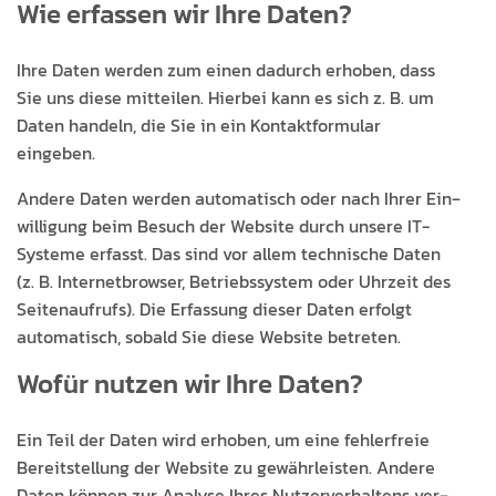
Wie erfassen wir Ihre Daten?
Ihre Dat­en wer­den zum einen dadurch erhoben, dass
Sie uns diese mit­teilen. Hier­bei kann es sich z. B. um
Dat­en han­deln, die Sie in ein Kon­tak­t­for­mu­lar
eingeben.
Andere Dat­en wer­den automa­tisch oder nach Ihrer Ein­
willi­gung beim Besuch der Web­site durch unsere IT-
Sys­teme erfasst. Das sind vor allem tech­nis­che Dat­en
(z. B. Inter­net­brows­er, Betrieb­ssys­tem oder Uhrzeit des
Seit­e­naufrufs). Die Erfas­sung dieser Dat­en erfol­gt
automa­tisch, sobald Sie diese Web­site betreten.
Wofür nutzen wir Ihre Daten?
Ein Teil der Dat­en wird erhoben, um eine fehler­freie
Bere­it­stel­lung der Web­site zu gewährleis­ten. Andere
Dat­en kön­nen zur Analyse Ihres Nutzerver­hal­tens ver­