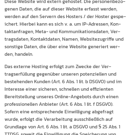
Diese Web­site wird extern gehostet. Die per­so­n­en­be­zo­
ge­nen Dat­en, die auf dieser Web­site erfasst wer­den,
wer­den auf den Servern des Hosters / der Hoster gespe­
ichert. Hier­bei kann es sich v. a. um IP-Adressen, Kon­
tak­tan­fra­gen, Meta- und Kom­mu­nika­tions­dat­en, Ver­
trags­dat­en, Kon­tak­t­dat­en, Namen, Web­sitezu­griffe und
son­stige Dat­en, die über eine Web­site gener­iert wer­
den, handeln.
Das externe Host­ing erfol­gt zum Zwecke der Ver­
tragser­fül­lung gegenüber unseren poten­ziellen und
beste­hen­den Kun­den (Art. 6 Abs. 1 lit. b DSGVO) und im
Inter­esse ein­er sicheren, schnellen und effizien­ten
Bere­it­stel­lung unseres Online-Ange­bots durch einen
pro­fes­sionellen Anbi­eter (Art. 6 Abs. 1 lit. f DSGVO).
Sofern eine entsprechende Ein­willi­gung abge­fragt
wurde, erfol­gt die Ver­ar­beitung auss­chließlich auf
Grund­lage von Art. 6 Abs. 1 lit. a DSGVO und § 25 Abs. 1
TTDSG, soweit die Ein­willi­gung die Spe­icherung von