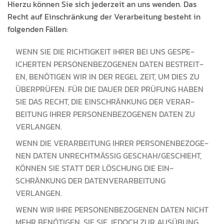
Hierzu kön­nen Sie sich jed­erzeit an uns wen­den. Das
Recht auf Ein­schränkung der Ver­ar­beitung beste­ht in
fol­gen­den Fällen:
WENN SIE DIE RICHTIGKEIT IHRER BEI UNS GESPE­
ICHERTEN PER­SO­N­EN­BE­ZO­GE­NEN DAT­EN BESTRE­IT­
EN, BENÖTI­GEN WIR IN DER REGEL ZEIT, UM DIES ZU
ÜBER­PRÜFEN. FÜR DIE DAUER DER PRÜ­FUNG HABEN
SIE DAS RECHT, DIE EIN­SCHRÄNKUNG DER VER­AR­
BEITUNG IHRER PER­SO­N­EN­BE­ZO­GE­NEN DAT­EN ZU
VERLANGEN.
WENN DIE VER­AR­BEITUNG IHRER PER­SO­N­EN­BE­ZO­GE­
NEN DAT­EN UNRECHT­MÄSSIG GESCHAH/GESCHIEHT, K
ÖN­NEN SIE STATT DER LÖSCHUNG DIE EIN­S
CHRÄNKUNG DER DATEN­VER­AR­BEITUNG V
ERLANGEN.
WENN WIR IHRE PER­SO­N­EN­BE­ZO­GE­NEN DAT­EN NICHT
MEHR BENÖTI­GEN, SIE SIE JEDOCH ZUR AUSÜBUNG,