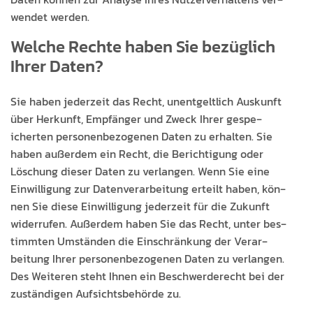
wen­det werden.
Welche Rechte haben Sie bezüglich
Ihrer Daten?
Sie haben jed­erzeit das Recht, unent­geltlich Auskun­ft
über Herkun­ft, Empfänger und Zweck Ihrer gespe­
icherten per­so­n­en­be­zo­ge­nen Dat­en zu erhal­ten. Sie
haben außer­dem ein Recht, die Berich­ti­gung oder
Löschung dieser Dat­en zu ver­lan­gen. Wenn Sie eine
Ein­willi­gung zur Daten­ver­ar­beitung erteilt haben, kön­
nen Sie diese Ein­willi­gung jed­erzeit für die Zukun­ft
wider­rufen. Außer­dem haben Sie das Recht, unter bes­
timmten Umstän­den die Ein­schränkung der Ver­ar­
beitung Ihrer per­so­n­en­be­zo­ge­nen Dat­en zu ver­lan­gen.
Des Weit­eren ste­ht Ihnen ein Beschw­erderecht bei der
zuständi­gen Auf­sichts­be­hörde zu.