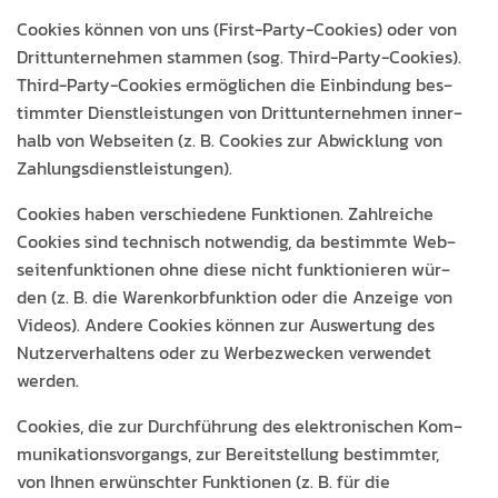
Cook­ies kön­nen von uns (First-Par­ty-Cook­ies) oder von
Drit­tun­ternehmen stam­men (sog. Third-Par­ty-Cook­ies).
Third-Par­ty-Cook­ies ermöglichen die Ein­bindung bes­
timmter Dien­stleis­tun­gen von Drit­tun­ternehmen inner­
halb von Web­seit­en (z. B. Cook­ies zur Abwick­lung von
Zahlungsdienstleistungen).
Cook­ies haben ver­schiedene Funk­tio­nen. Zahlre­iche
Cook­ies sind tech­nisch notwendig, da bes­timmte Web­
seit­en­funk­tio­nen ohne diese nicht funk­tion­ieren wür­
den (z. B. die Warenko­rb­funk­tion oder die Anzeige von
Videos). Andere Cook­ies kön­nen zur Auswer­tung des
Nutzerver­hal­tens oder zu Wer­bezweck­en ver­wen­det
werden.
Cook­ies, die zur Durch­führung des elek­tro­n­is­chen Kom­
mu­nika­tionsvor­gangs, zur Bere­it­stel­lung bes­timmter,
von Ihnen erwün­schter Funk­tio­nen (z. B. für die